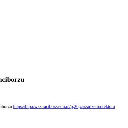
ciborzu
ciborzu
https://bip.pwsz.raciborz.edu.pl/p,26,zarzadzenia-rektora