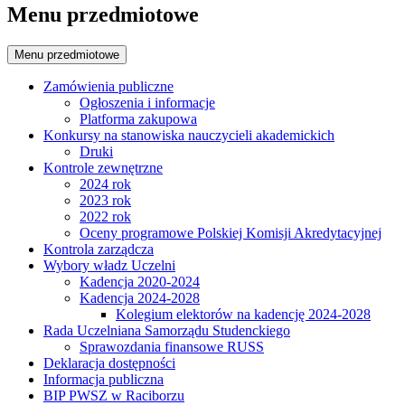
Menu przedmiotowe
Menu przedmiotowe
Zamówienia publiczne
Ogłoszenia i informacje
Platforma zakupowa
Konkursy na stanowiska nauczycieli akademickich
Druki
Kontrole zewnętrzne
2024 rok
2023 rok
2022 rok
Oceny programowe Polskiej Komisji Akredytacyjnej
Kontrola zarządcza
Wybory władz Uczelni
Kadencja 2020-2024
Kadencja 2024-2028
Kolegium elektorów na kadencję 2024-2028
Rada Uczelniana Samorządu Studenckiego
Sprawozdania finansowe RUSS
Deklaracja dostępności
Informacja publiczna
BIP PWSZ w Raciborzu