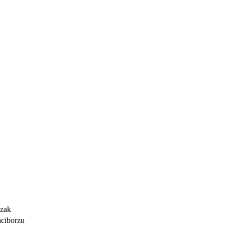
czak
ciborzu